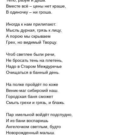
Тело, разум и душа.
Вместе всё – цены нет краше,
В одиночку – ни гроша.
Иногда к нам прилипают:
Мысль дурная, грязь к лицу,
А порою мы скрываем
Грех, но видимый Творцу.
Чтоб светлее были речи,
Не бросать тень на плетень,
Надо в Старом Междуречье
Очищаться в банный день.
На полке пройдёт по коже
Веник-маг сибирский наш.
Городская баня сможет
Смыть грехи и грязь, и блажь.
Пар хмельной войдёт подспудно,
И из бани воспаришь
Ангелочком светлым, будто
Новорожденный малыш.