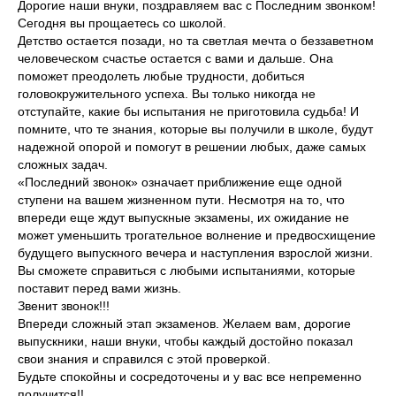
Дорогие наши внуки, поздравляем вас с Последним звонком!
Сегодня вы прощаетесь со школой.
Детство остается позади, но та светлая мечта о беззаветном
человеческом счастье остается с вами и дальше. Она
поможет преодолеть любые трудности, добиться
головокружительного успеха. Вы только никогда не
отступайте, какие бы испытания не приготовила судьба! И
помните, что те знания, которые вы получили в школе, будут
надежной опорой и помогут в решении любых, даже самых
сложных задач.
«Последний звонок» означает приближение еще одной
ступени на вашем жизненном пути. Несмотря на то, что
впереди еще ждут выпускные экзамены, их ожидание не
может уменьшить трогательное волнение и предвосхищение
будущего выпускного вечера и наступления взрослой жизни.
Вы сможете справиться с любыми испытаниями, которые
поставит перед вами жизнь.
Звенит звонок!!!
Впереди сложный этап экзаменов. Желаем вам, дорогие
выпускники, наши внуки, чтобы каждый достойно показал
свои знания и справился с этой проверкой.
Будьте спокойны и сосредоточены и у вас все непременно
получится!!