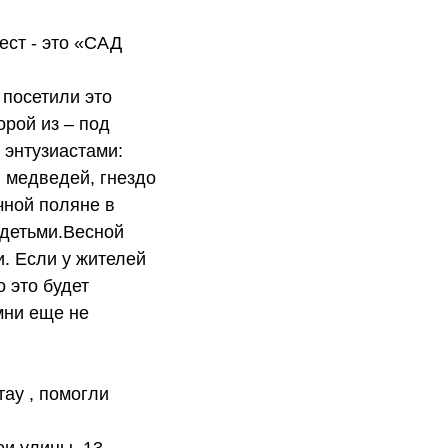
ест - это «САД
 посетили это
рой из – под
 энтузиастами:
я медведей, гнездо
чной поляне в
 детьми.Весной
. Если у жителей
 это будет
мни еще не
ау , помогли