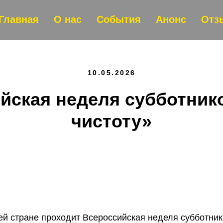
Главная
О нас
События
Анонс
Отз
10.05.2026
йская неделя субботник
чистоту»
сей стране проходит Всероссийская неделя субботни