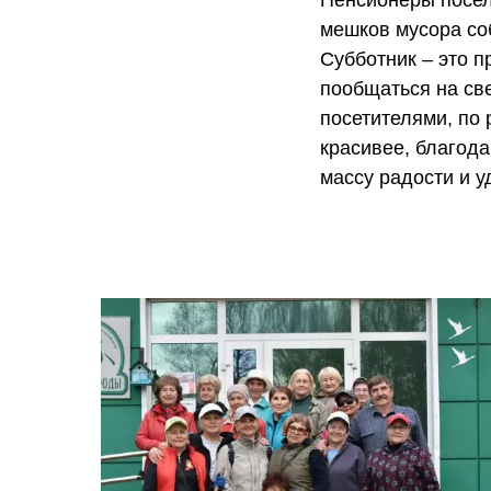
Пенсионеры посел
мешков мусора соб
Субботник – это п
пообщаться на све
посетителями, по 
красивее, благод
массу радости и у