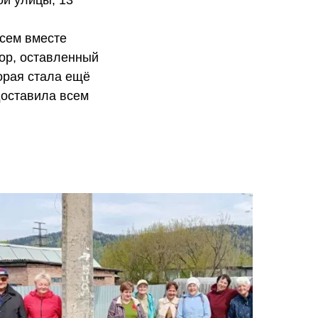
ои улицы, 13
всем вместе
сор, оставленный
торая стала ещё
доставила всем