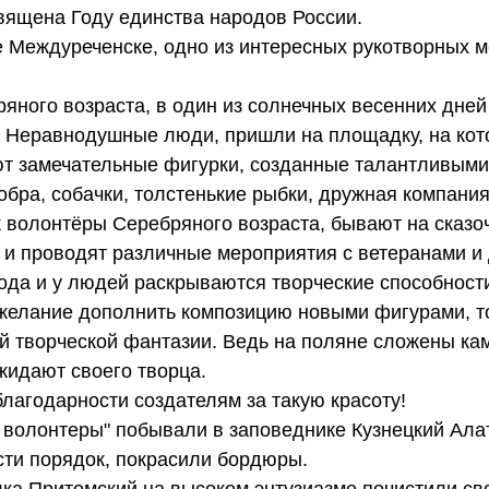
священа Году единства народов России.
 Междуреченске, одно из интересных рукотворных м
яного возраста, в один из солнечных весенних дней
. Неравнодушные люди, пришли на площадку, на кото
т замечательные фигурки, созданные талантливыми
обра, собачки, толстенькие рыбки, дружная компани
ак волонтёры Серебряного возраста, бывают на сказо
 и проводят различные мероприятия с ветеранами и
ода и у людей раскрываются творческие способности
 желание дополнить композицию новыми фигурами, то
 творческой фантазии. Ведь на поляне сложены ка
жидают своего творца.
лагодарности создателям за такую красоту!
волонтеры" побывали в заповеднике Кузнецкий Алат
сти порядок, покрасили бордюры.