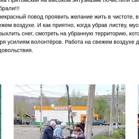
ка Притомский на высоком энтузиазме почистили св
рали!!!
рекрасный повод проявить желание жить в чистоте, 
жем воздухе. И как приятно, когда убрав листву, му
рыхлить снег, смотреть на убранную территорию, ко
аря усилиям волонтёров. Работа на свежем воздухе 
довольствия.