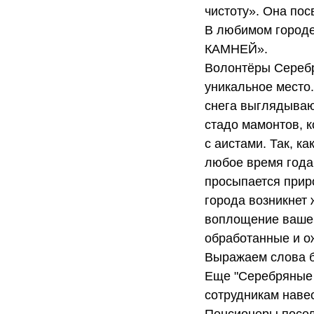
чистоту». Она по
В любимом городе
КАМНЕЙ».
Волонтёры Серебр
уникальное место
снега выглядываю
стадо мамонтов, к
с аистами. Так, к
любое время года
просыпается прир
города возникнет
воплощение вашей
обработанные и о
Выражаем слова б
Еще "Серебряные 
сотрудникам наве