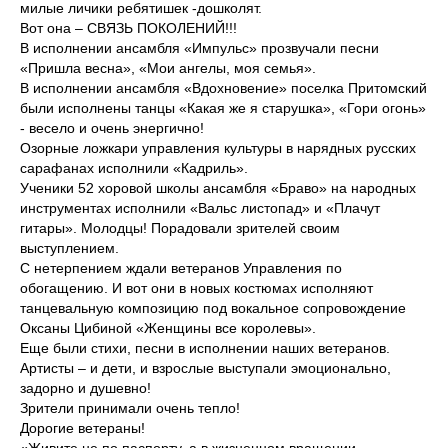
милые личики ребятишек -дошколят.
Вот она – СВЯЗЬ ПОКОЛЕНИЙ!!!
В исполнении ансамбля «Импульс» прозвучали песни
«Пришла весна», «Мои ангелы, моя семья».
В исполнении ансамбля «Вдохновение» поселка Притомский
были исполнены танцы «Какая же я старушка», «Гори огонь»
- весело и очень энергично!
Озорные ложкари управления культуры в нарядных русских
сарафанах исполнили «Кадриль».
Ученики 52 хоровой школы ансамбля «Браво» на народных
инструментах исполнили «Вальс листопад» и «Плачут
гитары». Молодцы! Порадовали зрителей своим
выступлением.
С нетерпением ждали ветеранов Управления по
обогащению. И вот они в новых костюмах исполняют
танцевальную композицию под вокальное сопровождение
Оксаны Цибиной «Женщины все королевы».
Еще были стихи, песни в исполнении наших ветеранов.
Артисты – и дети, и взрослые выступали эмоционально,
задорно и душевно!
Зрители принимали очень тепло!
Дорогие ветераны!