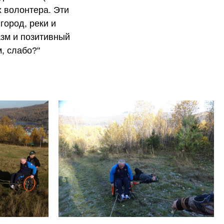
х волонтера. Эти
город, реки и
азм и позитивный
м, слабо?"