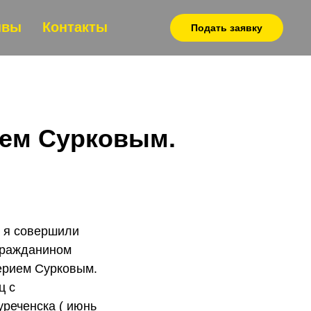
ывы
Контакты
Подать заявку
ием Сурковым.
и я совершили
Гражданином
ерием Сурковым.
ц с
реченска ( июнь